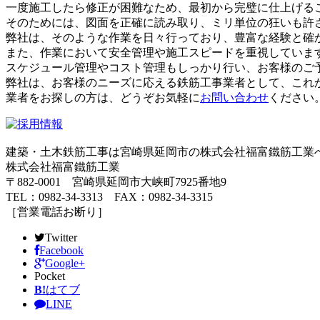
一度施工したら修正が困難なため、最初から完璧に仕上げる
そのためには、図面を正確に読み取り、ミリ単位の狂いも許
弊社は、そのような作業を日々行っており、豊富な経験と確
また、作業において安全管理や施工スピードを重視していま
スケジュール管理やコスト管理もしっかり行い、お客様のご
弊社は、お客様のニーズに応える鉄筋工事業者として、これ
業者をお探しの方は、どうぞお気軽に
お問い合わせ
ください
建築・土木鉄筋工事は宮崎県延岡市の株式会社福富鐵筋工業
株式会社福富鐵筋工業
〒882-0001 宮崎県延岡市大峡町7925番地9
TEL：0982-34-3313 FAX：0982-34-3315
［営業電話お断り］
Twitter
Facebook
Google+
Pocket
B!
はてブ
LINE