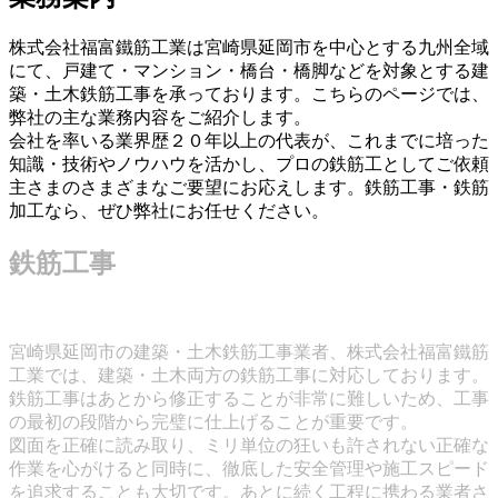
株式会社福富鐵筋工業は宮崎県延岡市を中心とする九州全域
にて、戸建て・マンション・橋台・橋脚などを対象とする建
築・土木鉄筋工事を承っております。こちらのページでは、
弊社の主な業務内容をご紹介します。
会社を率いる業界歴２０年以上の代表が、これまでに培った
知識・技術やノウハウを活かし、プロの鉄筋工としてご依頼
主さまのさまざまなご要望にお応えします。鉄筋工事・鉄筋
加工なら、ぜひ弊社にお任せください。
鉄筋工事
宮崎県延岡市の建築・土木鉄筋工事業者、株式会社福富鐵筋
工業では、建築・土木両方の鉄筋工事に対応しております。
鉄筋工事はあとから修正することが非常に難しいため、工事
の最初の段階から完璧に仕上げることが重要です。
図面を正確に読み取り、ミリ単位の狂いも許されない正確な
作業を心がけると同時に、徹底した安全管理や施工スピード
を追求することも大切です。あとに続く工程に携わる業者さ