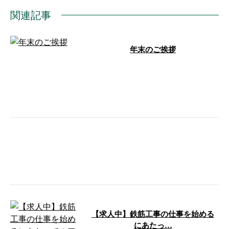
関連記事
年末のご挨拶
本年もありがとうございます い
つも弊社のホームページをご覧い
ただきありがとうございます。
早いもので …
今日は生憎の雨なので室内加工場
で作業します。 …
【求人中】鉄筋工事の仕事を始める
にあたっ…